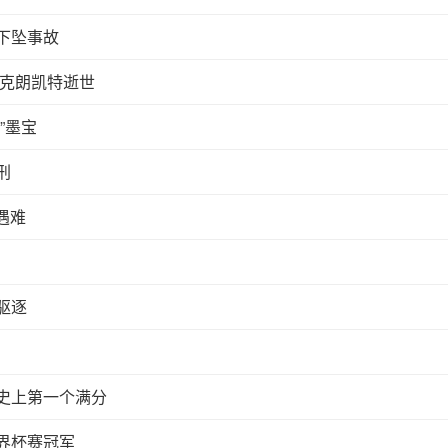
下坠事故
·克朗凯特逝世
”墨宝
刑
遇难
驱逐
史上第一个满分
界杯赛冠军