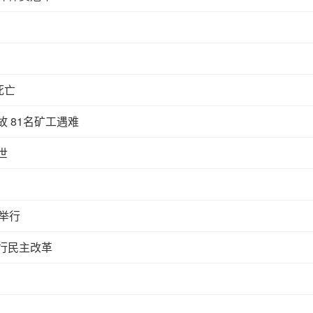
死亡
 81名矿工遇难
世
举行
行民主改革