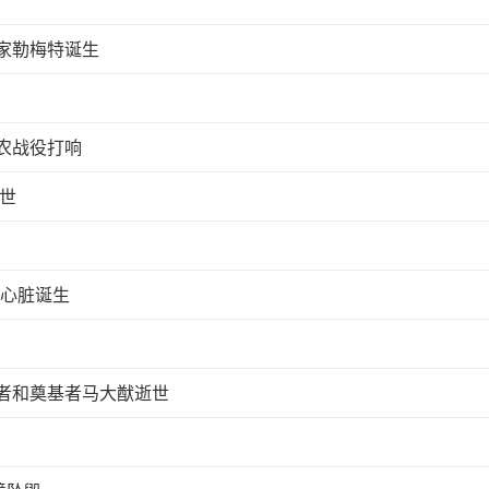
家勒梅特诞生
农战役打响
世
工心脏诞生
者和奠基者马大猷逝世