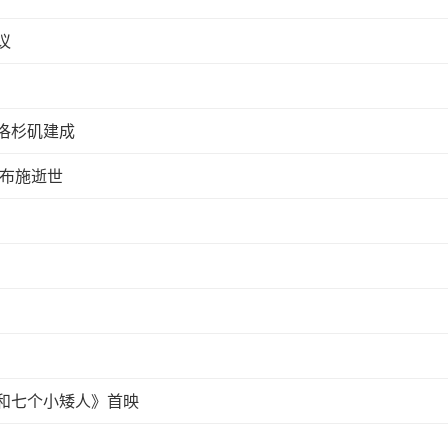
议
洛杉矶建成
·布施逝世
和七个小矮人》首映