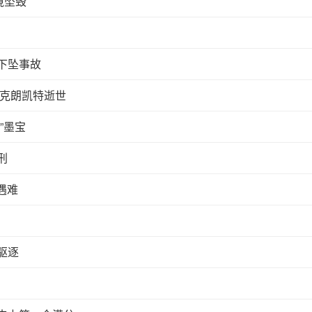
境坠毁
下坠事故
·克朗凯特逝世
”墨宝
刑
遇难
驱逐