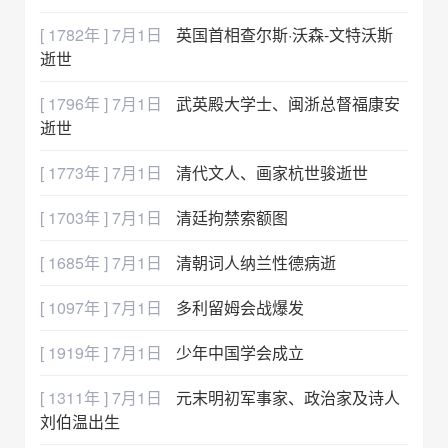
[ 1782年 ] 7月1日
英国首相查尔斯·沃森-文特沃斯
逝世
[ 1796年 ] 7月1日
武英殿大学士、闽浙总督福康安
逝世
[ 1773年 ] 7月1日
清代文人、画家杭世骏逝世
[ 1703年 ] 7月1日
清廷拘禁索额图
[ 1685年 ] 7月1日
清朝词人纳兰性德病逝
[ 1097年 ] 7月1日
多利留姆会战爆发
[ 1919年 ] 7月1日
少年中国学会成立
[ 1311年 ] 7月1日
元末明初军事家、政治家及诗人
刘伯温出生