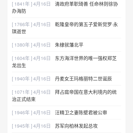
[ 1841年 ] 4月16日
清政府革职琦善 任命林则徐协
办海防
[ 1766年 ] 4月16日
乾隆皇帝的第五子爱新觉罗·永
琪逝世
[ 1380年 ] 4月16日
朱棣就藩北平
[ 1604年 ] 4月16日
东方海洋世界的唯一强权郑芝
龙出生
[ 1940年 ] 4月16日
丹麦女王玛格丽特二世诞辰
[ 1071年 ] 4月16日
拜占庭帝国在意大利境内的统
治正式结束
[ 1946年 ] 4月16日
汪精卫之妻陈壁君被公审
[ 1945年 ] 4月16日
苏军向柏林发起总攻