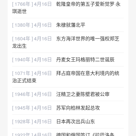
[ 1766年 ] 4月16日
乾隆皇帝的第五子爱新觉罗·永
琪逝世
[ 1380年 ] 4月16日
朱棣就藩北平
[ 1604年 ] 4月16日
东方海洋世界的唯一强权郑芝
龙出生
[ 1940年 ] 4月16日
丹麦女王玛格丽特二世诞辰
[ 1071年 ] 4月16日
拜占庭帝国在意大利境内的统
治正式结束
[ 1946年 ] 4月16日
汪精卫之妻陈壁君被公审
[ 1945年 ] 4月16日
苏军向柏林发起总攻
[ 1928年 ] 4月16日
日本再次出兵山东
[ 1922年 ] 4月16日
德国和俄国签订《拉巴洛条