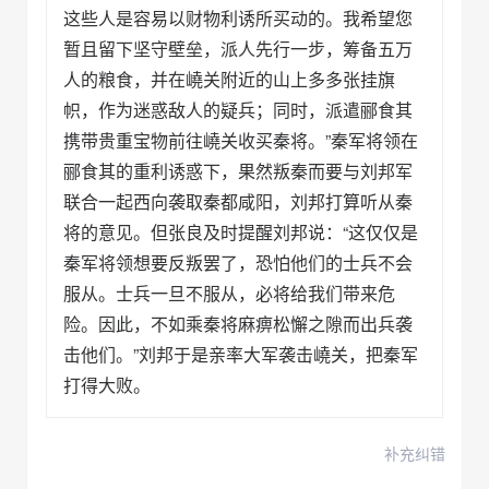
这些人是容易以财物利诱所买动的。我希望您
暂且留下坚守壁垒，派人先行一步，筹备五万
人的粮食，并在嶢关附近的山上多多张挂旗
帜，作为迷惑敌人的疑兵；同时，派遣郦食其
携带贵重宝物前往嶢关收买秦将。”秦军将领在
郦食其的重利诱惑下，果然叛秦而要与刘邦军
联合一起西向袭取秦都咸阳，刘邦打算听从秦
将的意见。但张良及时提醒刘邦说：“这仅仅是
秦军将领想要反叛罢了，恐怕他们的士兵不会
服从。士兵一旦不服从，必将给我们带来危
险。因此，不如乘秦将麻痹松懈之隙而出兵袭
击他们。”刘邦于是亲率大军袭击嶢关，把秦军
打得大败。
补充纠错