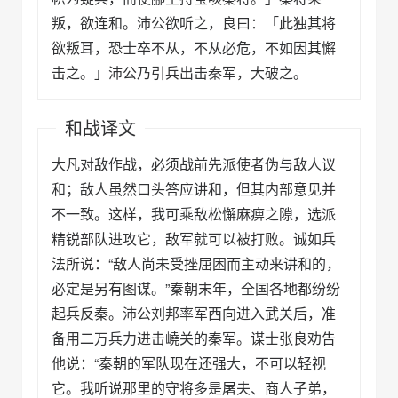
叛，欲连和。沛公欲听之，良曰：「此独其将
欲叛耳，恐士卒不从，不从必危，不如因其懈
击之。」沛公乃引兵出击秦军，大破之。
和战译文
大凡对敌作战，必须战前先派使者伪与敌人议
和；敌人虽然口头答应讲和，但其内部意见并
不一致。这样，我可乘敌松懈麻痹之隙，选派
精锐部队进攻它，敌军就可以被打败。诚如兵
法所说：“敌人尚未受挫屈困而主动来讲和的，
必定是另有图谋。”秦朝末年，全国各地都纷纷
起兵反秦。沛公刘邦率军西向进入武关后，准
备用二万兵力进击嶢关的秦军。谋士张良劝告
他说：“秦朝的军队现在还强大，不可以轻视
它。我听说那里的守将多是屠夫、商人子弟，