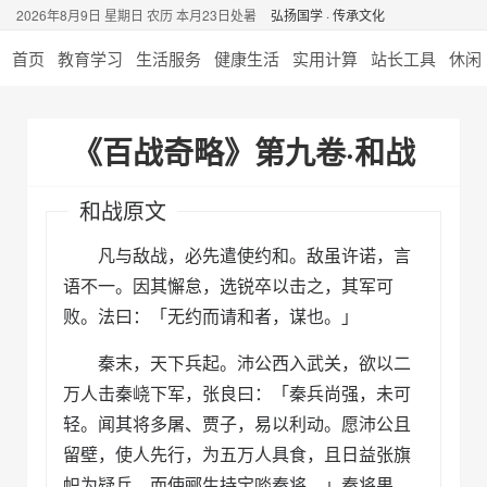
2026年8月9日 星期日 农历 本月23日处暑
弘扬国学 · 传承文化
首页
教育学习
生活服务
健康生活
实用计算
站长工具
休闲
《百战奇略》第九卷·和战
和战原文
凡与敌战，必先遣使约和。敌虽许诺，言
语不一。因其懈怠，选锐卒以击之，其军可
败。法曰：「无约而请和者，谋也。」
秦末，天下兵起。沛公西入武关，欲以二
万人击秦峣下军，张良曰：「秦兵尚强，未可
轻。闻其将多屠、贾子，易以利动。愿沛公且
留壁，使人先行，为五万人具食，且日益张旗
帜为疑兵，而使郦生持宝啖秦将。」秦将果