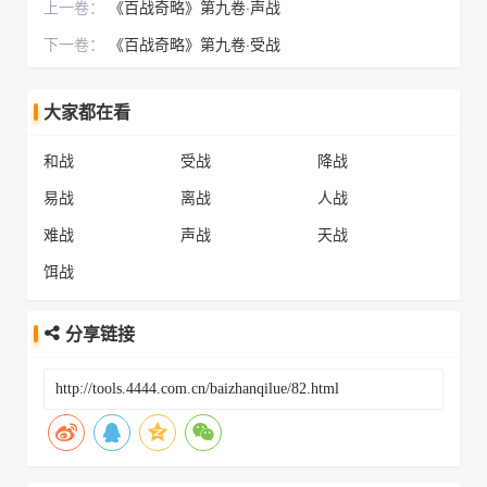
上一卷：
《百战奇略》第九卷·声战
下一卷：
《百战奇略》第九卷·受战
大家都在看
和战
受战
降战
易战
离战
人战
难战
声战
天战
饵战
分享链接